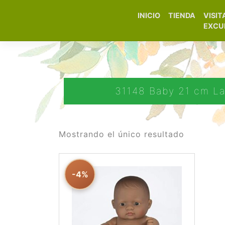
INICIO
TIENDA
VISIT
Elfa Experience – Onil 
EXCU
31148 Baby 21 cm Lat
Mostrando el único resultado
-4%