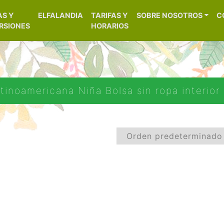
[aws_search_form]
AS Y
ELFALANDIA
TARIFAS Y
SOBRE NOSOTROS
C
– Alicante
RSIONES
HORARIOS
inoamericana Niña Bolsa sin ropa interior