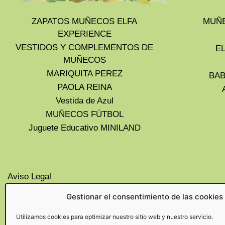
ZAPATOS MUÑECOS ELFA
MUÑE
EXPERIENCE
VESTIDOS Y COMPLEMENTOS DE
E
MUÑECOS
MARIQUITA PEREZ
BAB
PAOLA REINA
Vestida de Azul
MUÑECOS FÚTBOL
Juguete Educativo MINILAND
Aviso Legal
Privacidad
Gestionar el consentimiento de las cookies
Cookies UE
Politica de devoluciones y
Utilizamos cookies para optimizar nuestro sitio web y nuestro servicio.