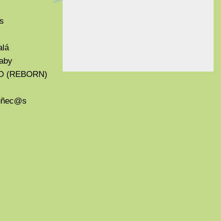
s
alá
aby
O (REBORN)
Muñec@s