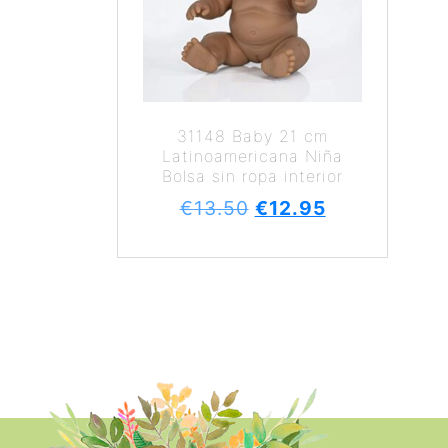
31148 Baby 21 cm
Latinoamericana Niña
Bolsa sin ropa interior
€
13.50
€
12.95