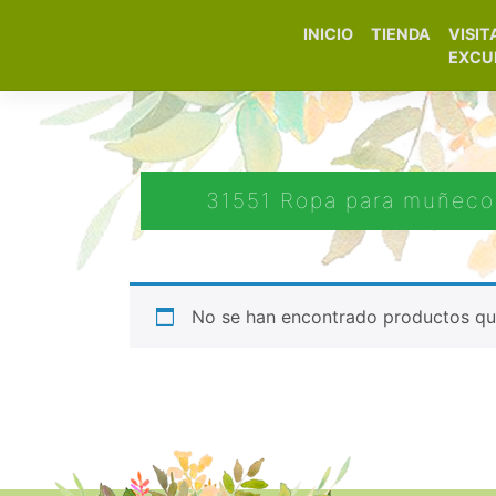
INICIO
TIENDA
VISIT
Elfa Experience – Onil 
EXCU
31551 Ropa para muñec
No se han encontrado productos que