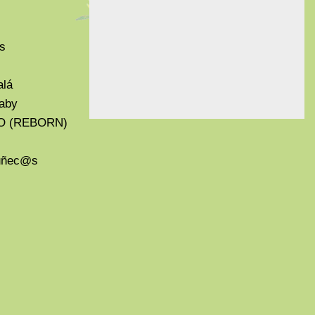
s
alá
aby
O (REBORN)
Muñec@s