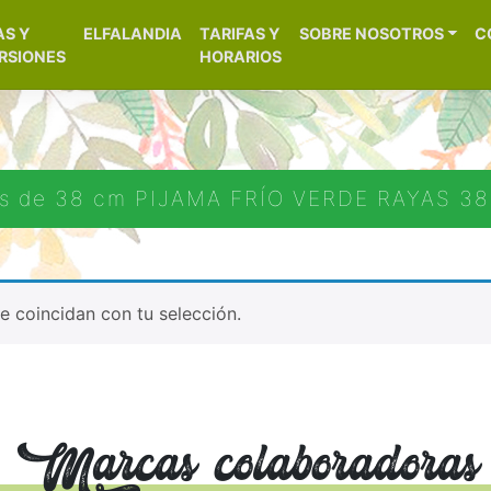
[aws_search_form]
AS Y
ELFALANDIA
TARIFAS Y
SOBRE NOSOTROS
C
– Alicante
RSIONES
HORARIOS
os de 38 cm PIJAMA FRÍO VERDE RAYAS 3
 coincidan con tu selección.
Marcas colaboradoras