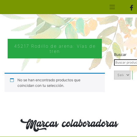
[aws_search_form]
Elfa Experience – Onil – Alicante
45217 Rodillo de arena: Vías de
tren
Buscar
No se han encontrado productos que
coincidan con tu selección.
Marcas colaboradoras