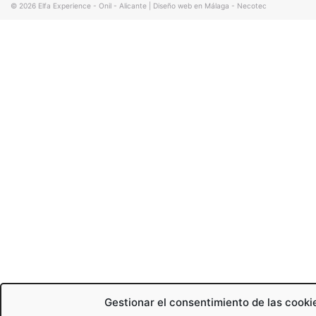
© 2026
Elfa Experience - Onil - Alicante
|
Diseño web en Málaga - Necotec
Gestionar el consentimiento de las cooki