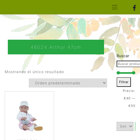
[aws_search_form]
Elfa Experience – Onil – Alicante
46024 Arthur 47cm
Buscar
Mostrando el único resultado
Filtrar
Precio:
€40
—
€50