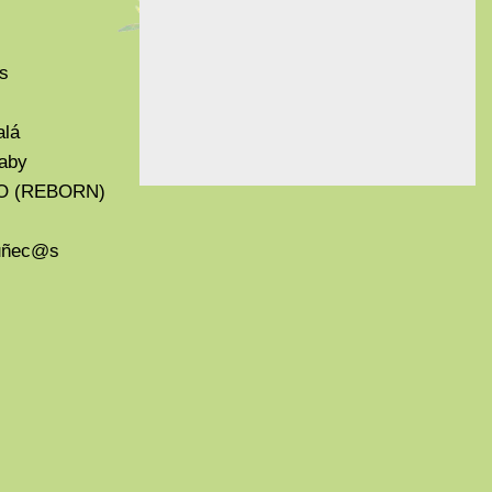
s
alá
aby
O (REBORN)
Muñec@s