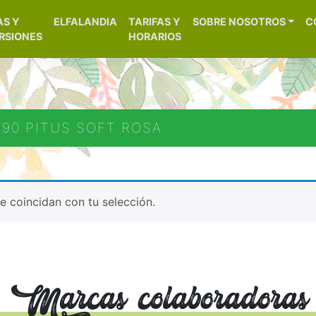
[aws_search_form]
AS Y
ELFALANDIA
TARIFAS Y
SOBRE NOSOTROS
C
– Alicante
RSIONES
HORARIOS
590 PITUS SOFT ROSA
 coincidan con tu selección.
Marcas colaboradoras