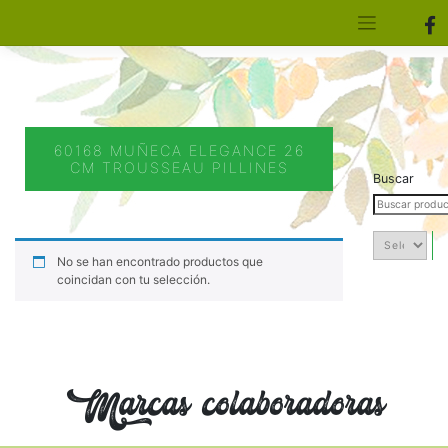
[aws_search_form]
Elfa Experience – Onil – Alicante
60168 MUÑECA ELEGANCE 26
CM TROUSSEAU PILLINES
Buscar
No se han encontrado productos que
coincidan con tu selección.
Marcas colaboradoras