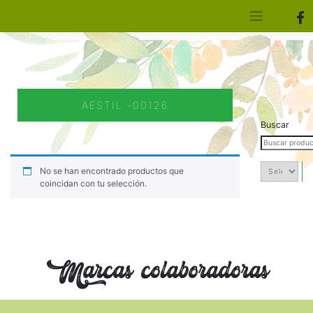
[aws_search_form]
Elfa Experience – Onil – Alicante
AESTIL -00126
Buscar
No se han encontrado productos que
coincidan con tu selección.
Marcas colaboradoras