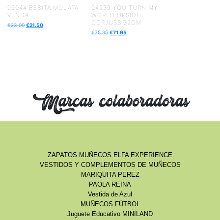
05044 BEBITA MULATA
04939 YOU TURN MY
VENDA
WORLD UPSIDE
GORJUSS 32CM
€
23.00
€
21.50
€
75.95
€
71.95
Marcas colaboradoras
ZAPATOS MUÑECOS ELFA EXPERIENCE
VESTIDOS Y COMPLEMENTOS DE MUÑECOS
MARIQUITA PEREZ
PAOLA REINA
Vestida de Azul
MUÑECOS FÚTBOL
Juguete Educativo MINILAND