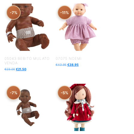
-7%
-11%
05043 BEBITO MULATO
07075 NOEMI
VENDA
€
43.95
€
38.95
€
23.00
€
21.50
-7%
-5%