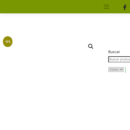
[aws_search_form]
Elfa Experience – Onil – Alicante
-5%
Buscar