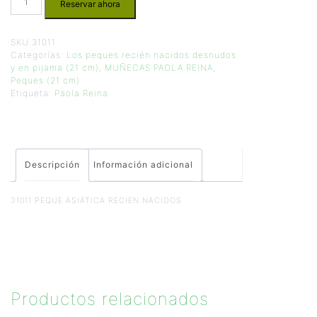
Reservar ahora
SKU:
31011
Categorías:
Los peques recién nacidos desnudos
y en pijama (21 cm)
,
MUÑECAS PAOLA REINA
,
Peques (21 cm)
Etiqueta:
Paola Reina
Descripción
Información adicional
31011 PEQUE ASIÁTICA RECIEN NACIDOS
Productos relacionados