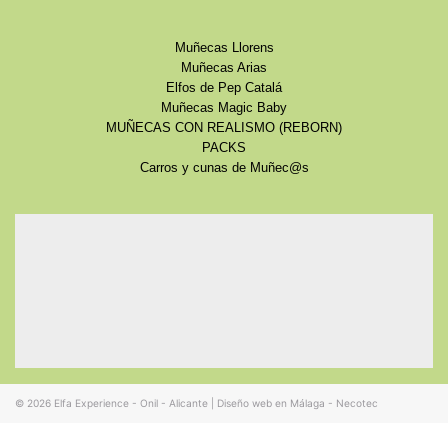
Muñecas Llorens
Muñecas Arias
Elfos de Pep Catalá
Muñecas Magic Baby
MUÑECAS CON REALISMO (REBORN)
PACKS
Carros y cunas de Muñec@s
© 2026
Elfa Experience - Onil - Alicante
|
Diseño web en Málaga - Necotec