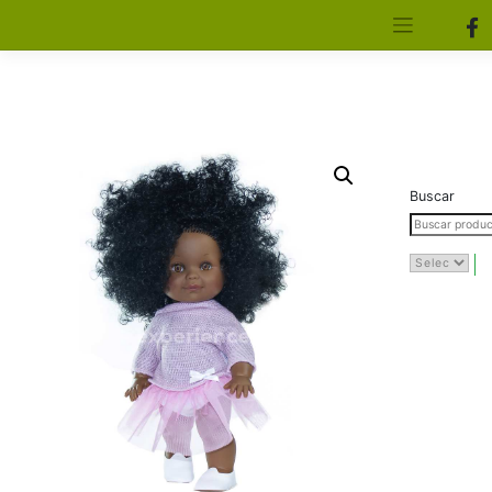
[aws_search_form]
Elfa Experience – Onil – Alicante
Buscar