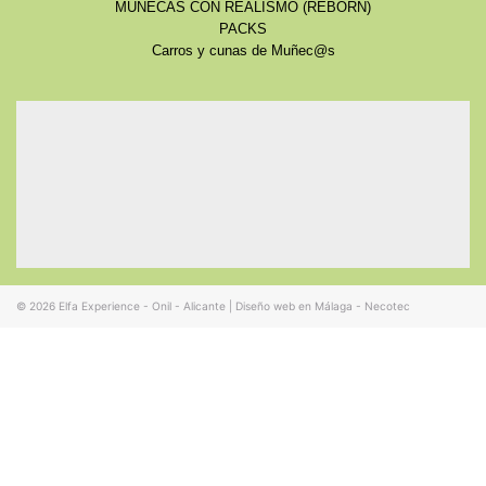
MUÑECAS CON REALISMO (REBORN)
PACKS
Carros y cunas de Muñec@s
© 2026
Elfa Experience - Onil - Alicante
|
Diseño web en Málaga - Necotec