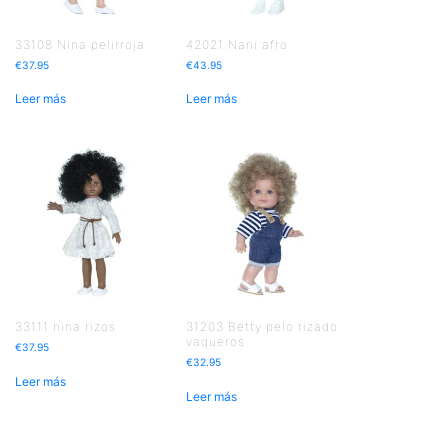
33108 Nina pelirroja
42021 Nani afro
€
37.95
€
43.95
Leer más
Leer más
33111 nina rizos
31203 Betty pelo rizado
vaqueros
€
37.95
€
32.95
Leer más
Leer más