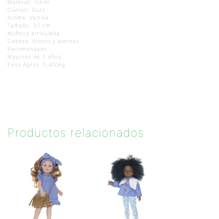
Material: Vinilo
Cuerpo: Duro
Aroma: Vainilla
Tamaño: 30 cm
Muñeca articulada:
Cabeza, brazos y piernas
Recomendado:
Mayores de 3 años
Peso Aprox: 0,400kg
Productos relacionados