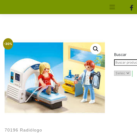
[aws_search_form]
Elfa Experience – Onil – Alicante
-30%
Buscar
70196 Radiólogo