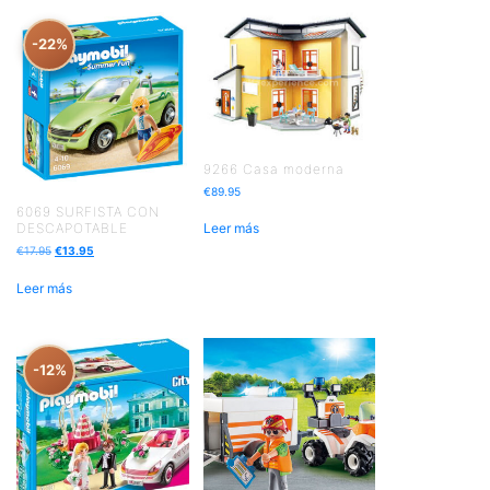
-22%
9266 Casa moderna
€
89.95
6069 SURFISTA CON
Leer más
DESCAPOTABLE
€
17.95
€
13.95
Leer más
-12%