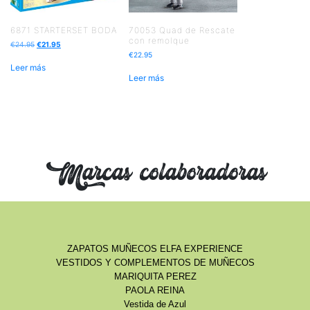
6871 STARTERSET BODA
70053 Quad de Rescate
con remolque
€
24.95
€
21.95
€
22.95
Leer más
Leer más
Marcas colaboradoras
ZAPATOS MUÑECOS ELFA EXPERIENCE
VESTIDOS Y COMPLEMENTOS DE MUÑECOS
MARIQUITA PEREZ
PAOLA REINA
Vestida de Azul