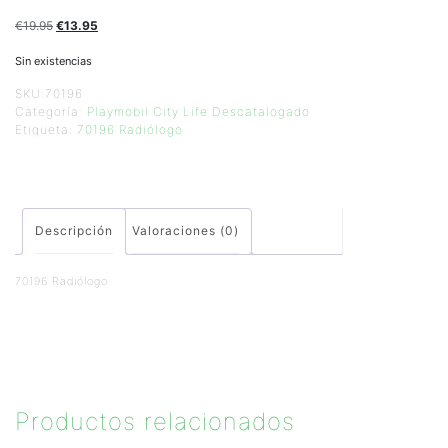
€
19.95
€
13.95
Sin existencias
SKU:
70196
Categoría:
Playmobil City Life Descatalogado
Etiqueta:
70196 Radiólogo
Descripción
Valoraciones (0)
70196 Radiólogo
Productos relacionados