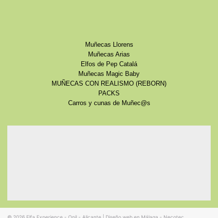
Muñecas Llorens
Muñecas Arias
Elfos de Pep Catalá
Muñecas Magic Baby
MUÑECAS CON REALISMO (REBORN)
PACKS
Carros y cunas de Muñec@s
© 2026
Elfa Experience - Onil - Alicante
|
Diseño web en Málaga - Necotec