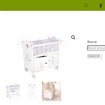
[aws_search_form]
Elfa Experience – Onil – Alicante
Buscar