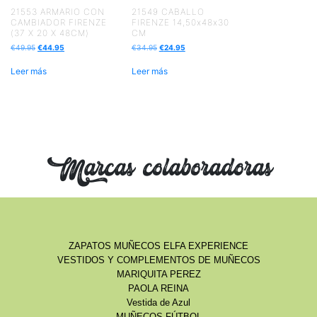
21553 ARMARIO CON
21549 CABALLO
CAMBIADOR FIRENZE
FIRENZE 14,50x48x30
(37 X 20 X 48CM)
CM
€
49.95
€
44.95
€
34.95
€
24.95
Leer más
Leer más
Marcas colaboradoras
ZAPATOS MUÑECOS ELFA EXPERIENCE
VESTIDOS Y COMPLEMENTOS DE MUÑECOS
MARIQUITA PEREZ
PAOLA REINA
Vestida de Azul
MUÑECOS FÚTBOL