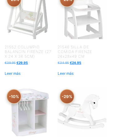
21552 COLUMPIO
21546 SILLA DE
BALANCIN FIRENZE (27
COMIDA FIRENZE
X 24 X 36.5CM)
26x28x49 CM
€
39.95
€
29.95
€
34.95
€
24.95
Leer más
Leer más
-10%
-29%