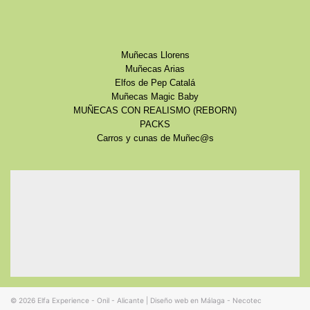
Muñecas Llorens
Muñecas Arias
Elfos de Pep Catalá
Muñecas Magic Baby
MUÑECAS CON REALISMO (REBORN)
PACKS
Carros y cunas de Muñec@s
© 2026
Elfa Experience - Onil - Alicante
|
Diseño web en Málaga - Necotec