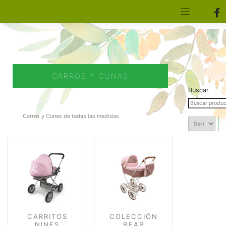
[aws_search_form]
Elfa Experience – Onil – Alicante
CARROS Y CUNAS
Buscar
Carros y Cunas de todas las medidas
CARRITOS
COLECCIÓN
NINES
BEAR