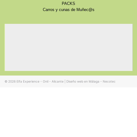
PACKS
Carros y cunas de Muñec@s
© 2026
Elfa Experience - Onil - Alicante
|
Diseño web en Málaga - Necotec