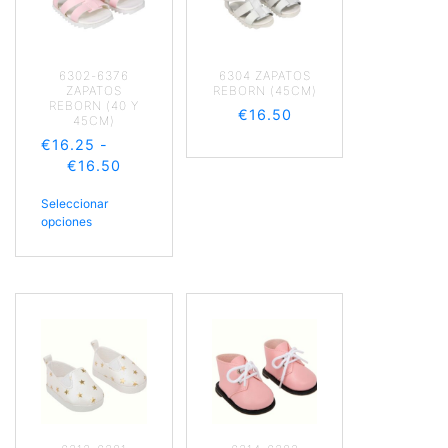
6302-6376
6304 ZAPATOS
ZAPATOS
REBORN (45CM)
REBORN (40 Y
€
16.50
45CM)
€
16.25
-
€
16.50
Seleccionar
opciones