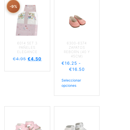
-9%
6014 SET 3
6300-6374
PAÑELES
ZAPATOS
ELEGANCE
REBORN (40 Y
45CM)
€
4.95
€
4.50
€
16.25
-
€
16.50
Seleccionar
opciones