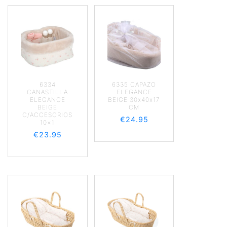
6334
6335 CAPAZO
CANASTILLA
ELEGANCE
ELEGANCE
BEIGE 30x40x17
BEIGE
CM
C/ACCESORIOS
€
24.95
10×1
€
23.95