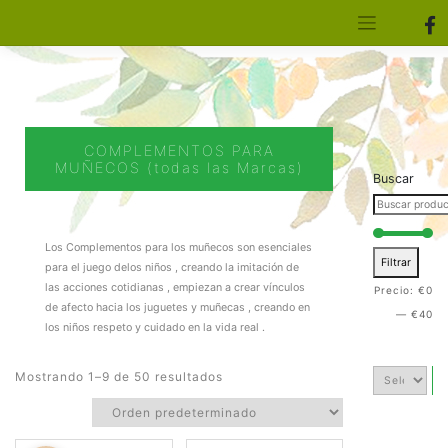
[aws_search_form]
Elfa Experience – Onil – Alicante
COMPLEMENTOS PARA
MUÑECOS (todas las Marcas)
Buscar
Los Complementos para los muñecos son esenciales
Filtrar
para el juego delos niños , creando la imitación de
las acciones cotidianas , empiezan a crear vínculos
Precio:
€0
de afecto hacia los juguetes y muñecas , creando en
—
€40
los niños respeto y cuidado en la vida real .
Mostrando 1–9 de 50 resultados