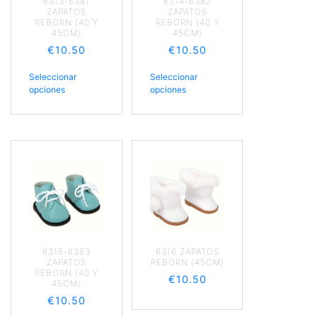
6313-6381
6314-6382
ZAPATOS
ZAPATOS
REBORN (40 Y
REBORN (40 Y
45CM)
45CM)
€
10.50
€
10.50
Seleccionar
Seleccionar
opciones
opciones
6315-6383
6316 ZAPATOS
ZAPATOS
REBORN (45CM)
REBORN (40 Y
€
10.50
45CM)
€
10.50