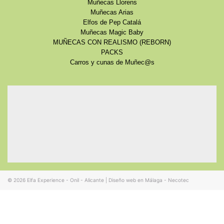
Muñecas Llorens
Muñecas Arias
Elfos de Pep Catalá
Muñecas Magic Baby
MUÑECAS CON REALISMO (REBORN)
PACKS
Carros y cunas de Muñec@s
© 2026
Elfa Experience - Onil - Alicante
|
Diseño web en Málaga - Necotec