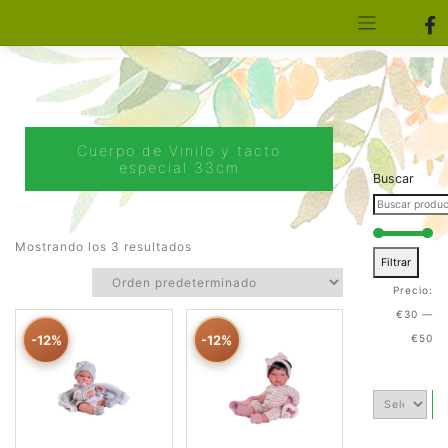
[aws_search_form]
Elfa Experience – Onil – Alicante
Cuerpo de Vinilo y tacto
especial 33cm
Buscar
Mostrando los 3 resultados
Filtrar
Precio:
€30
—
-12%
-12%
€50