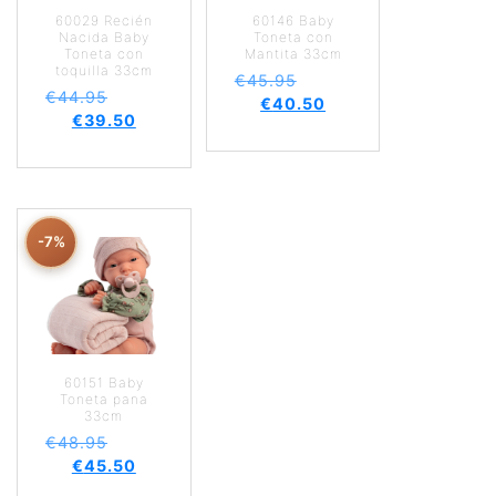
60029 Recién
60146 Baby
Nacida Baby
Toneta con
Toneta con
Mantita 33cm
toquilla 33cm
€
45.95
€
44.95
€
40.50
€
39.50
-7%
60151 Baby
Toneta pana
33cm
€
48.95
€
45.50