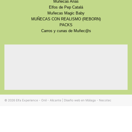
Muñecas Arias
Elfos de Pep Catalá
Muñecas Magic Baby
MUÑECAS CON REALISMO (REBORN)
PACKS
Carros y cunas de Muñec@s
© 2026
Elfa Experience - Onil - Alicante
|
Diseño web en Málaga - Necotec