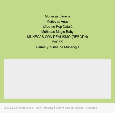
Muñecas Llorens
Muñecas Arias
Elfos de Pep Catalá
Muñecas Magic Baby
MUÑECAS CON REALISMO (REBORN)
PACKS
Carros y cunas de Muñec@s
© 2026
Elfa Experience - Onil - Alicante
|
Diseño web en Málaga - Necotec