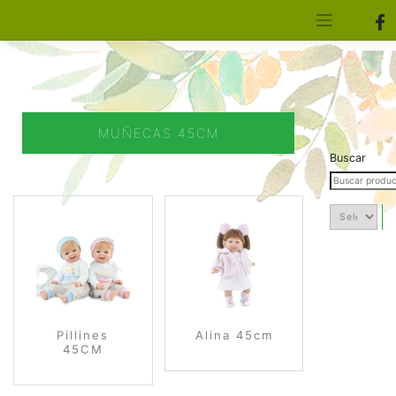
[aws_search_form]
Elfa Experience – Onil – Alicante
MUÑECAS 45CM
Buscar
Pillines
Alina 45cm
45CM