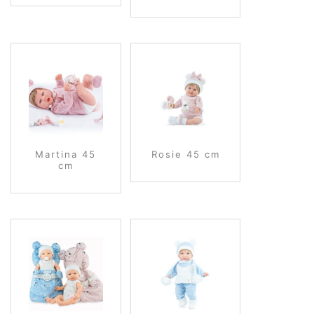
Martina 45
Rosie 45 cm
cm