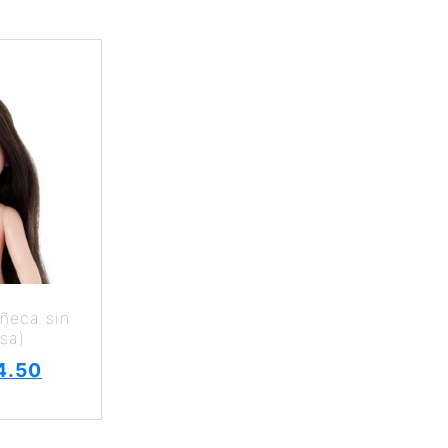
ñeca sin
sa)
4.50