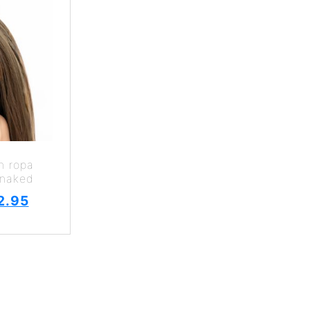
n ropa
 naked
2.95