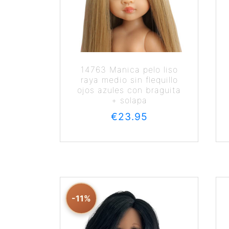
14763 Manica pelo liso
raya medio sin flequillo
ojos azules con braguita
+ solapa
€
23.95
-11%