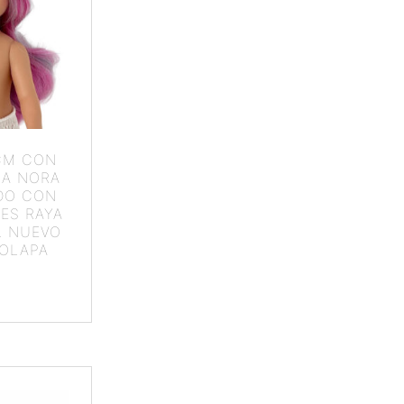
 CM CON
RA NORA
DO CON
ES RAYA
L NUEVO
SOLAPA
5