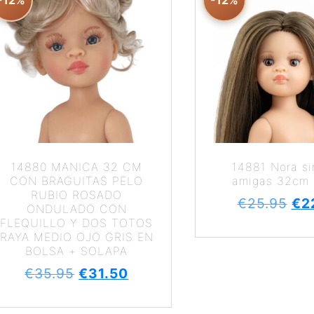
-12%
-12%
14880 MANICA 32 CM
14881 Nora si
CON BRAGUITAS PELO
amigas 32cm
RUBIO ROSADO
€
25.95
€
2
ONDULADO CON
FLEQUILLO Y DOS TOTOS
RAYA MEDIO OJO GRIS EN
BOLSA + SOLAPA
€
35.95
€
31.50