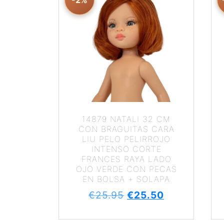
-2%
14879 NATALI 32 CM
CON BRAGUITAS CARA
LIU PELO PELIRROJO
INTENSO CORTE
FRANCES RAYA LADO
OJO VERDE CON PECAS
EN BOLSA + SOLAPA
€
25.95
€
25.50