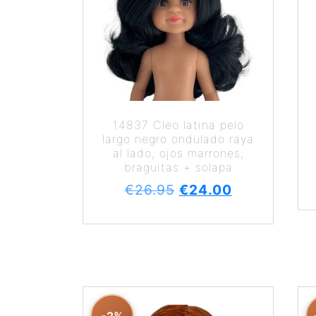
14837 Cleo latina pelo
largo negro ondulado raya
al lado, ojos marrones,
braguitas + solapa
€
26.95
€
24.00