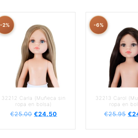
-2%
-6%
32212 Carla (Muñeca sin
32213 Carol (Mu
ropa en bolsa)
ropa en bol
€
25.00
€
24.50
€
25.95
€
2