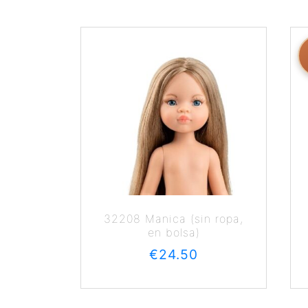
32208 Manica (sin ropa,
en bolsa)
€
24.50