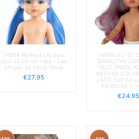
14858 Muñeca Liu pelo
14878 LILI 32
azul 32 cm sin ropa – Las
BRAGUITAS CA
Amigas de Paola Reina
PELO ONDULA
MECHAS COLOR
€
27.95
LADO OJO AZU
EN BOLSA + 
€
24.9