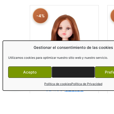
-4%
Gestionar el consentimiento de las cookies
Utilizamos cookies para optimizar nuestro sitio web y nuestro servicio.
Acepto
Denegar
Pref
32231 Cristi (Muñeca sin
¿Necesitas ayuda?
ropa en bolsa)
Política de cookies
Política de Privacidad
€
24.95
€
23.95