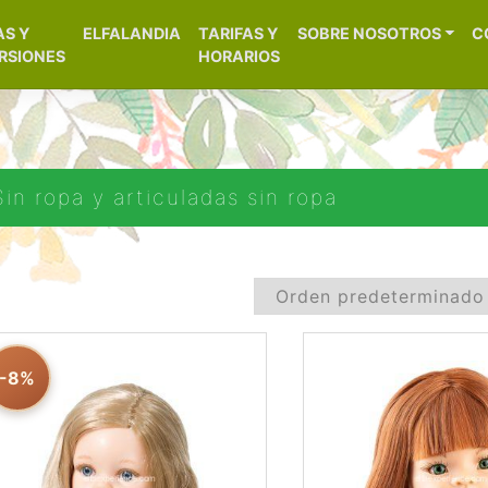
[aws_search_form]
AS Y
ELFALANDIA
TARIFAS Y
SOBRE NOSOTROS
C
– Alicante
RSIONES
HORARIOS
in ropa y articuladas sin ropa
-8%