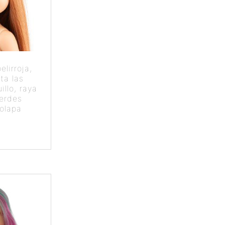
lirroja,
ta las
illo, raya
verdes
solapa
5