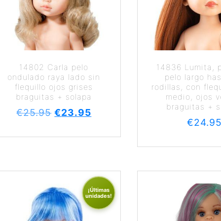
14802 Carla pelo
14836 Lumita, pe
ondulado raya lado sin
pelo largo has
flequillo ojos grises
rodillas, con flequ
braguitas + solapa
medio, ojos 
braguitas + 
€
25.95
€
23.95
€
24.9
¡Últimas
unidades!