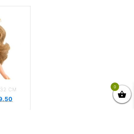
0
 32 CM
9.50