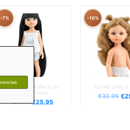
-7%
-10%
erencias
32235 Liu (Muñeca sin
32448 CARLA
ropa en bolsa)
€
32.95
€
2
€
27.95
€
25.95
Reservar