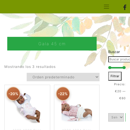
[aws_search_form]
Elfa Experience – Onil – Alicante
Gala 45 cm
Buscar
Mostrando los 3 resultados
Filtrar
Precio:
€20
—
-20%
-22%
€60