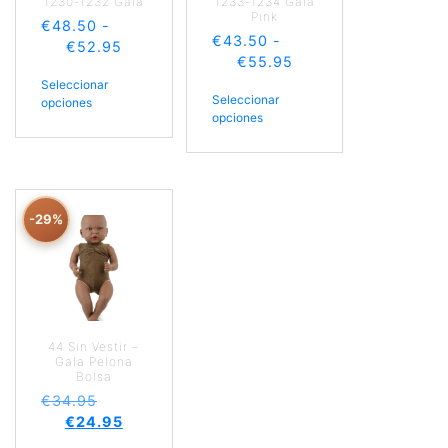
1230-1232 Gala
1233-1234 Gala
Pink
€
48.50
-
€
43.50
-
€
52.95
€
55.95
Seleccionar
Seleccionar
opciones
opciones
-29%
44 Sin Vestir –
Gala Pelona
Bolsa
€
34.95
€
24.95