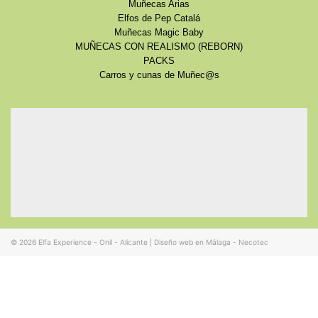
Muñecas Arias
Elfos de Pep Catalá
Muñecas Magic Baby
MUÑECAS CON REALISMO (REBORN)
PACKS
Carros y cunas de Muñec@s
© 2026
Elfa Experience - Onil - Alicante
|
Diseño web en Málaga - Necotec