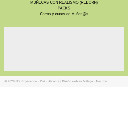
MUÑECAS CON REALISMO (REBORN)
PACKS
Carros y cunas de Muñec@s
© 2026
Elfa Experience - Onil - Alicante
|
Diseño web en Málaga - Necotec