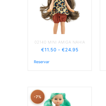
02140 MINI AMIGA NAHIA
€
11.50
-
€
24.95
Reservar
-7%