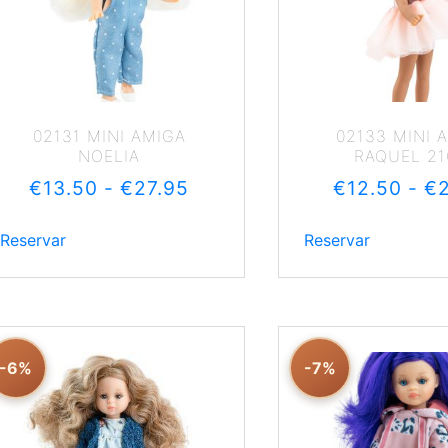
02131 MINI AMIGA
02133 MINI 
NOELIA
RAQUEL 2
€
13.50
-
€
27.95
€
12.50
-
€
Reservar
Reservar
-6%
-7%