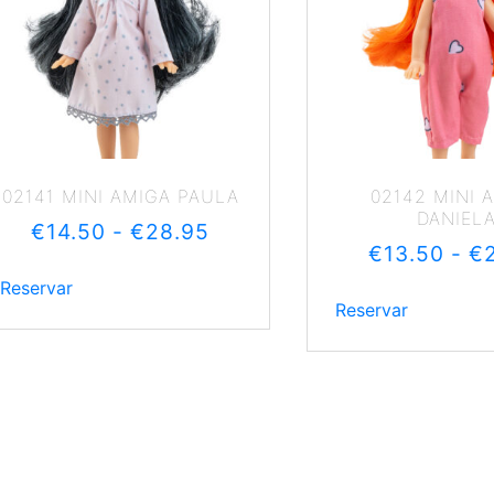
02141 MINI AMIGA PAULA
02142 MINI 
DANIEL
€
14.50
-
€
28.95
€
13.50
-
€
Reservar
Reservar