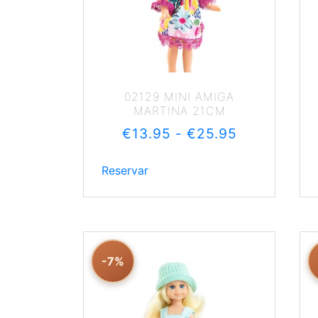
02129 MINI AMIGA
MARTINA 21CM
€
13.95
-
€
25.95
Reservar
-7%