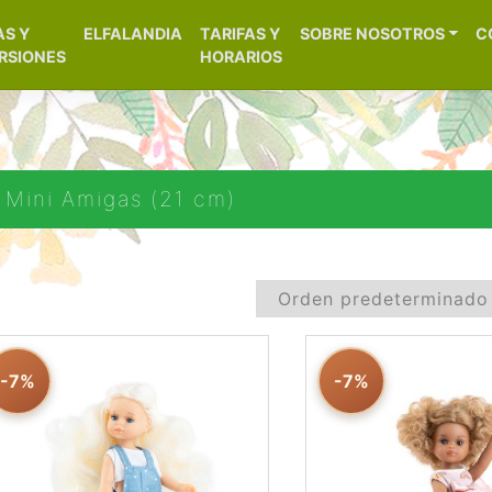
[aws_search_form]
AS Y
ELFALANDIA
TARIFAS Y
SOBRE NOSOTROS
C
– Alicante
RSIONES
HORARIOS
Mini Amigas (21 cm)
-7%
-7%