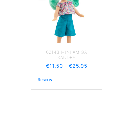
02143 MINI AMIGA
SANDRA
€
11.50
-
€
25.95
Reservar