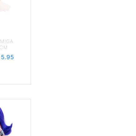
AMIGA
1CM
25.95