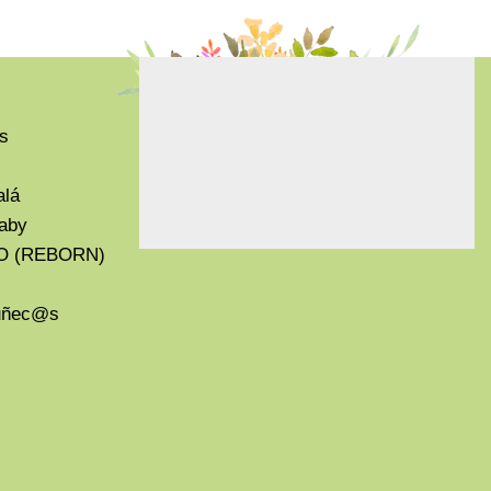
s
alá
aby
O (REBORN)
Muñec@s