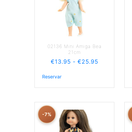
02136 Mini Amiga Bea
21cm
€
13.95
-
€
25.95
Reservar
-7%