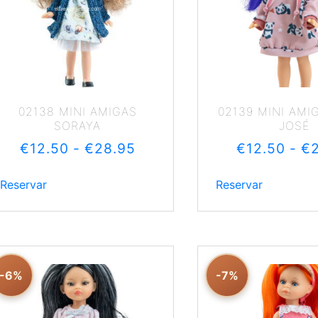
02138 MINI AMIGAS
02139 MINI AMI
SORAYA
JOSÉ
€
12.50
-
€
28.95
€
12.50
-
€
Reservar
Reservar
-6%
-7%