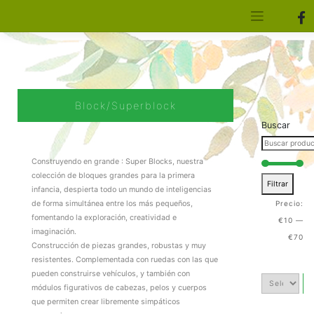
[aws_search_form]
Elfa Experience – Onil – Alicante
Block/Superblock
Buscar
Construyendo en grande : Super Blocks, nuestra
colección de bloques grandes para la primera
Filtrar
infancia, despierta todo un mundo de inteligencias
Precio:
de forma simultánea entre los más pequeños,
fomentando la exploración, creatividad e
€10
—
imaginación.
€70
Construcción de piezas grandes, robustas y muy
resistentes. Complementada con ruedas con las que
pueden construirse vehículos, y también con
módulos figurativos de cabezas, pelos y cuerpos
que permiten crear libremente simpáticos