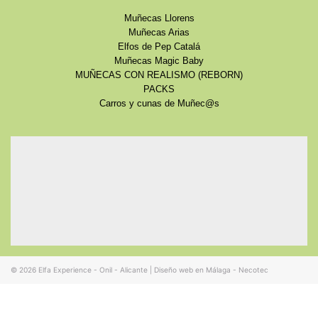
Muñecas Llorens
Muñecas Arias
Elfos de Pep Catalá
Muñecas Magic Baby
MUÑECAS CON REALISMO (REBORN)
PACKS
Carros y cunas de Muñec@s
© 2026
Elfa Experience - Onil - Alicante
|
Diseño web en Málaga - Necotec