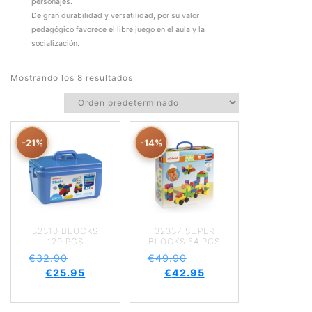
personajes.
De gran durabilidad y versatilidad, por su valor
pedagógico favorece el libre juego en el aula y la
socialización.
Mostrando los 8 resultados
-21%
-14%
32310 BLOCKS
32337 SUPER
120 PCS
BLOCKS 64 PCS
€
32.90
€
49.90
€
25.95
€
42.95