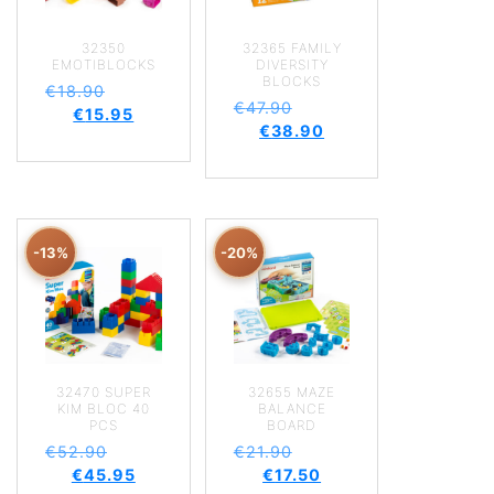
32350
32365 FAMILY
EMOTIBLOCKS
DIVERSITY
BLOCKS
€
18.90
€
47.90
€
15.95
€
38.90
-13%
-20%
32470 SUPER
32655 MAZE
KIM BLOC 40
BALANCE
PCS
BOARD
€
52.90
€
21.90
€
45.95
€
17.50