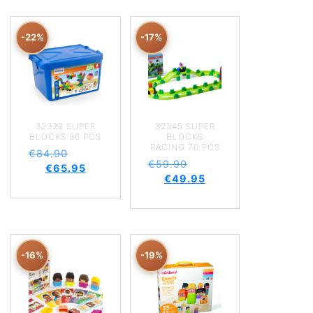
-22%
-17%
32338 SUPER
32345 SUPER
BLOCKS 96 PCS
BLOCKS
RACING 70 PCS
€
84.90
€
59.90
€
65.95
€
49.95
-16%
-19%