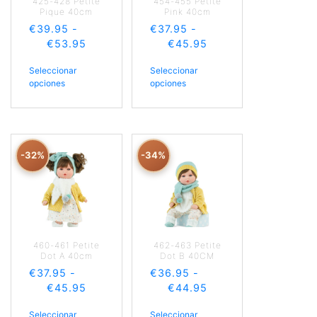
425-428 Petite
454-455 Petite
Pique 40cm
Pink 40cm
€
39.95
-
€
37.95
-
€
53.95
€
45.95
Seleccionar
Seleccionar
opciones
opciones
-32%
-34%
460-461 Petite
462-463 Petite
Dot A 40cm
Dot B 40CM
€
37.95
-
€
36.95
-
€
45.95
€
44.95
Seleccionar
Seleccionar