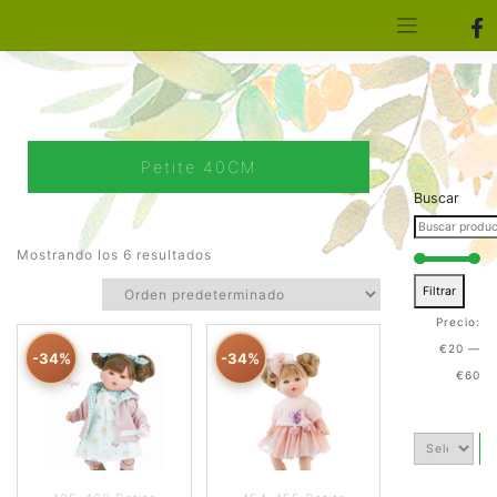
[aws_search_form]
Elfa Experience – Onil – Alicante
Petite 40CM
Buscar
Mostrando los 6 resultados
Filtrar
Precio:
€20
—
-34%
-34%
€60