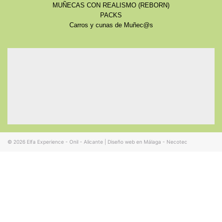
MUÑECAS CON REALISMO (REBORN)
PACKS
Carros y cunas de Muñec@s
© 2026
Elfa Experience - Onil - Alicante
|
Diseño web en Málaga - Necotec