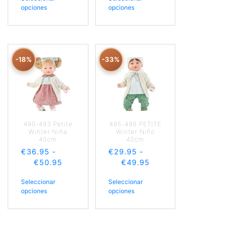
opciones
opciones
-18%
-33%
490-493 Petite
495-496 PETITE
Winter Niña
Winter Niño
40cm
40cm
€
36.95
-
€
29.95
-
€
50.95
€
49.95
Seleccionar
Seleccionar
opciones
opciones