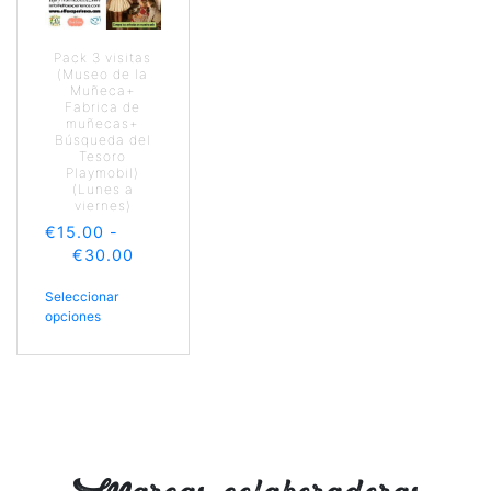
Pack 3 visitas
(Museo de la
Muñeca+
Fabrica de
muñecas+
Búsqueda del
Tesoro
Playmobil)
(Lunes a
viernes)
€
15.00
-
€
30.00
Seleccionar
opciones