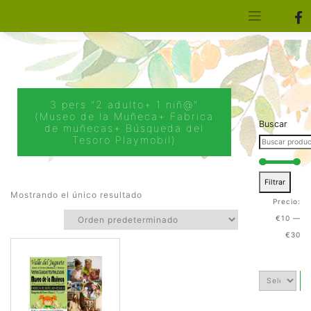
[aws_search_form]
Elfa Experience – Onil – Alicante
3 pers "2 adulto+ 1 niñ@"
(Museo de la Muñeca+ Fabrica
Buscar
de muñecas+ Búsqueda del
Tesoro Playmobil)
Filtrar
Mostrando el único resultado
Precio:
€10
—
€30