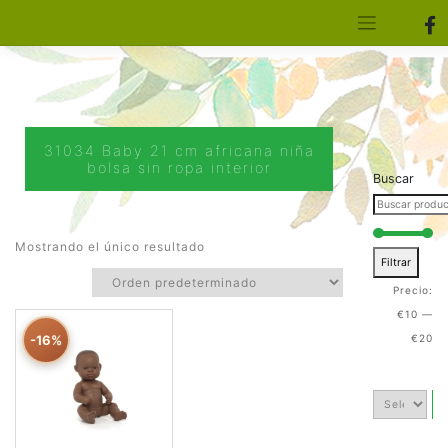
[aws_search_form]
Elfa Experience – Onil – Alicante
31034 Baby 21 cm africana niña
bolsa sin ropa interior
Buscar
Mostrando el único resultado
Filtrar
Precio:
€10
—
-16%
€20