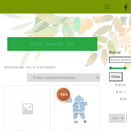
[aws_search_form]
Elfa Experience – Onil – Alicante
3932 vestido Teo
Buscar
Mostrando los 2 resultados
Filtrar
Precio:
€10
—
-15%
€20