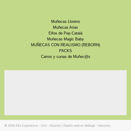
Muñecas Llorens
Muñecas Arias
Elfos de Pep Catalá
Muñecas Magic Baby
MUÑECAS CON REALISMO (REBORN)
PACKS
Carros y cunas de Muñec@s
© 2026
Elfa Experience - Onil - Alicante
|
Diseño web en Málaga - Necotec