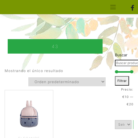
[aws_search_form]
Elfa Experience – Onil – Alicante
43
Buscar
Mostrando el único resultado
Filtrar
Precio:
€10
—
€20