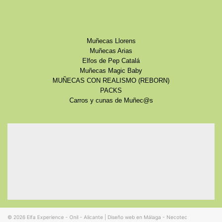
Muñecas Llorens
Muñecas Arias
Elfos de Pep Catalá
Muñecas Magic Baby
MUÑECAS CON REALISMO (REBORN)
PACKS
Carros y cunas de Muñec@s
© 2026
Elfa Experience - Onil - Alicante
|
Diseño web en Málaga - Necotec