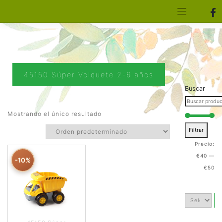
[aws_search_form]
Elfa Experience – Onil – Alicante
45150 Súper Volquete 2-6 años
Buscar
Mostrando el único resultado
Filtrar
Precio:
€40
—
-10%
€50