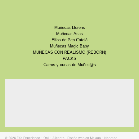
Muñecas Llorens
Muñecas Arias
Elfos de Pep Catalá
Muñecas Magic Baby
MUÑECAS CON REALISMO (REBORN)
PACKS
Carros y cunas de Muñec@s
© 2026
Elfa Experience - Onil - Alicante
|
Diseño web en Málaga - Necotec