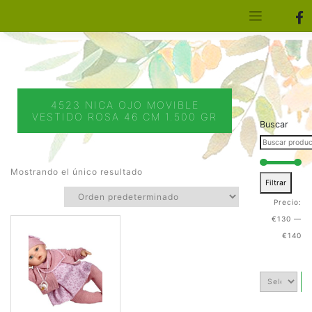
[aws_search_form]
Elfa Experience – Onil – Alicante
4523 NICA OJO MOVIBLE
VESTIDO ROSA 46 CM 1.500 GR
Buscar
Mostrando el único resultado
Filtrar
Precio:
€130
—
€140