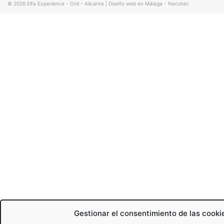
© 2026
Elfa Experience - Onil - Alicante
|
Diseño web en Málaga - Necotec
Gestionar el consentimiento de las cooki