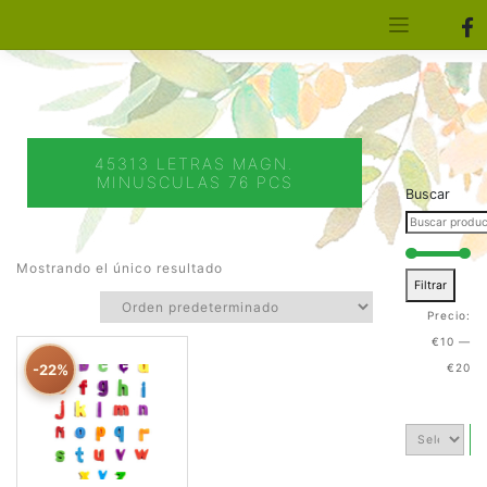
[aws_search_form]
Elfa Experience – Onil – Alicante
45313 LETRAS MAGN.
MINUSCULAS 76 PCS
Buscar
Mostrando el único resultado
Filtrar
Precio:
€10
—
-22%
€20