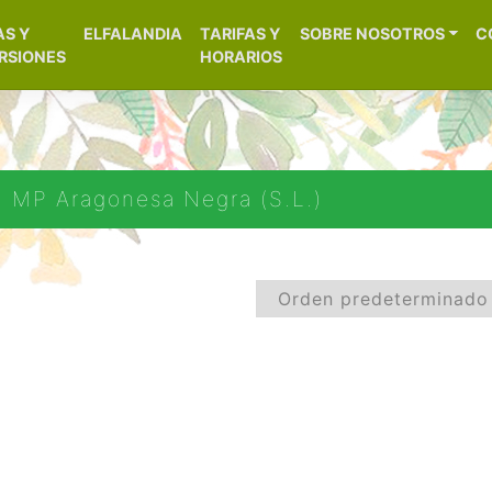
[aws_search_form]
AS Y
ELFALANDIA
TARIFAS Y
SOBRE NOSOTROS
C
– Alicante
RSIONES
HORARIOS
 MP Aragonesa Negra (S.L.)