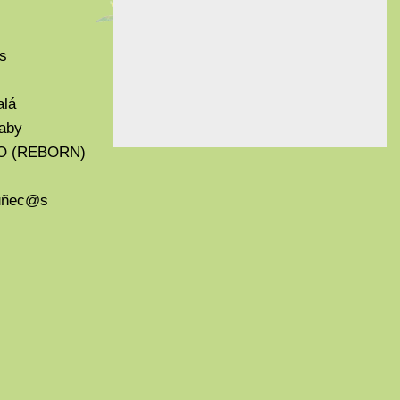
s
alá
aby
O (REBORN)
Muñec@s