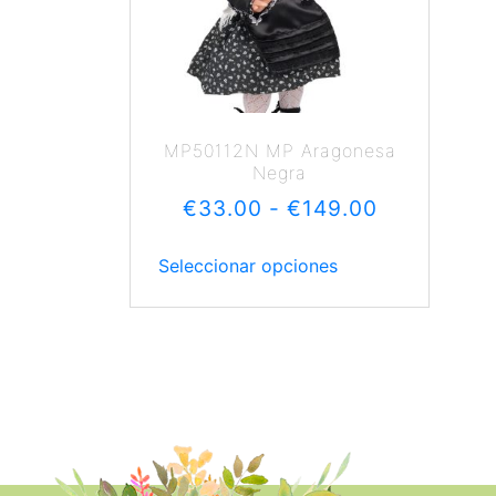
MP50112N MP Aragonesa
Negra
€
33.00
-
€
149.00
Seleccionar opciones