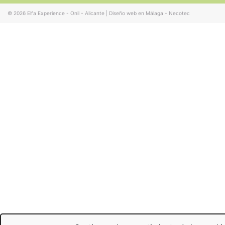
© 2026
Elfa Experience - Onil - Alicante
|
Diseño web en Málaga - Necotec