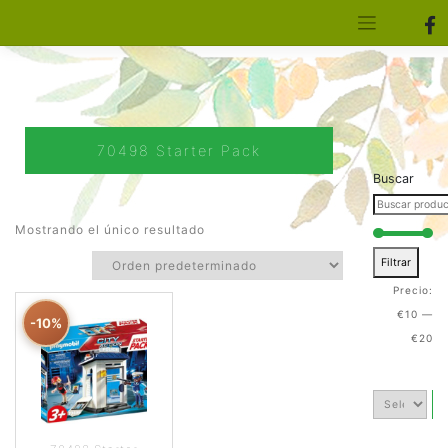
[aws_search_form]
Elfa Experience – Onil – Alicante
70498 Starter Pack
Buscar
Mostrando el único resultado
Filtrar
Precio:
€10
—
-10%
€20