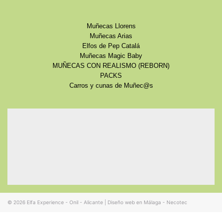
Muñecas Llorens
Muñecas Arias
Elfos de Pep Catalá
Muñecas Magic Baby
MUÑECAS CON REALISMO (REBORN)
PACKS
Carros y cunas de Muñec@s
© 2026
Elfa Experience - Onil - Alicante
|
Diseño web en Málaga - Necotec