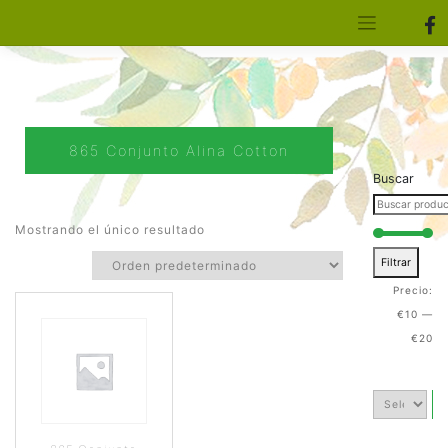
[aws_search_form]
Elfa Experience – Onil – Alicante
865 Conjunto Alina Cotton
Buscar
Mostrando el único resultado
Filtrar
Precio:
€10
—
€20