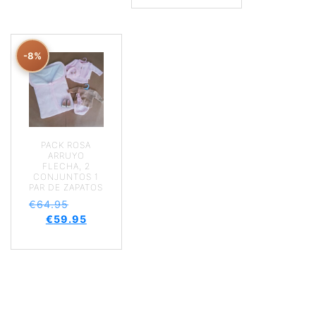
-8%
PACK ROSA
ARRUYO
FLECHA, 2
CONJUNTOS 1
PAR DE ZAPATOS
€
64.95
€
59.95