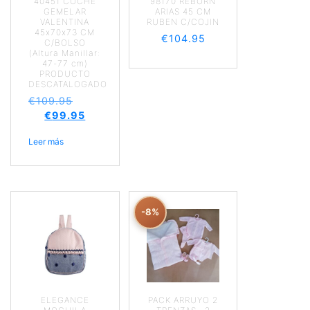
40451 COCHE
98170 REBORN
GEMELAR
ARIAS 45 CM
VALENTINA
RUBEN C/COJIN
45x70x73 CM
€
104.95
C/BOLSO
(Altura Manillar:
47-77 cm)
PRODUCTO
DESCATALOGADO
€
109.95
€
99.95
Leer más
-8%
ELEGANCE
PACK ARRUYO 2