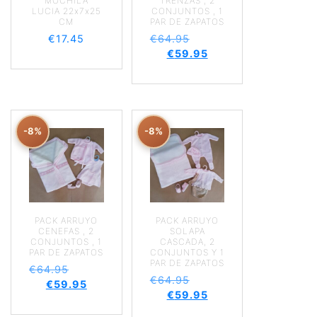
MOCHILA
TRENZAS , 2
LUCIA 22x7x25
CONJUNTOS , 1
CM
PAR DE ZAPATOS
€
17.45
€
64.95
€
59.95
-8%
-8%
PACK ARRUYO
PACK ARRUYO
CENEFAS , 2
SOLAPA
CONJUNTOS , 1
CASCADA, 2
PAR DE ZAPATOS
CONJUNTOS Y 1
PAR DE ZAPATOS
€
64.95
€
64.95
€
59.95
€
59.95