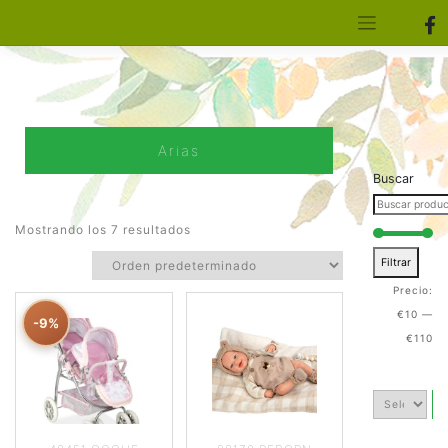
[aws_search_form]
Elfa Experience – Onil – Alicante
Arias
Buscar
Mostrando los 7 resultados
Filtrar
Precio:
€10
—
-9%
€110