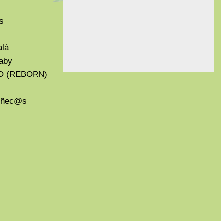
s
alá
aby
O (REBORN)
Muñec@s