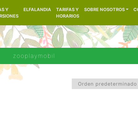
[aws_search_form]
AS Y
ELFALANDIA
TARIFAS Y
SOBRE NOSOTROS
C
– Alicante
RSIONES
HORARIOS
zooplaymobil