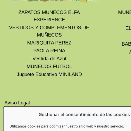
ZAPATOS MUÑECOS ELFA
MUÑE
EXPERIENCE
VESTIDOS Y COMPLEMENTOS DE
E
MUÑECOS
MARIQUITA PEREZ
BAB
PAOLA REINA
Vestida de Azul
MUÑECOS FÚTBOL
Juguete Educativo MINILAND
Aviso Legal
Privacidad
Gestionar el consentimiento de las cookies
Cookies UE
Politica de devoluciones y
Utilizamos cookies para optimizar nuestro sitio web y nuestro servicio.