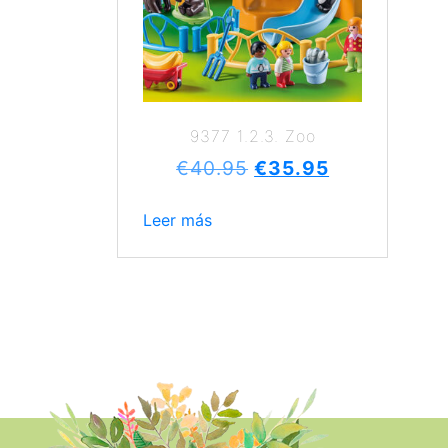
9377 1.2.3. Zoo
€
40.95
€
35.95
Leer más