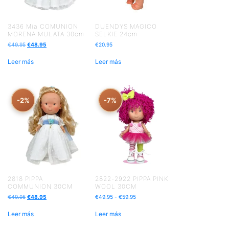
3436 Mia COMUNION
DUENDYS MAGICO
MORENA MULATA 30cm
SELKIE 24cm
€
49.95
€
48.95
€
20.95
Leer más
Leer más
-2%
-7%
2818 PIPPA
2822-2922 PIPPA PINK
COMMUNION 30CM
WOOL 30CM
€
49.95
€
48.95
€
49.95
-
€
59.95
Leer más
Leer más