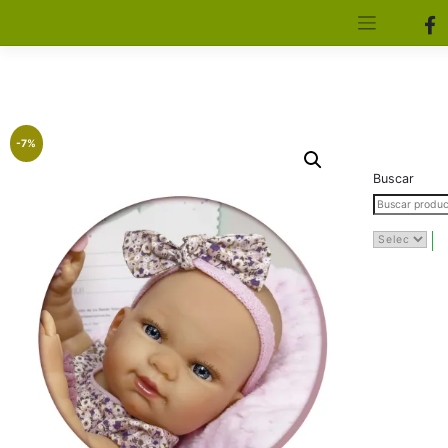
[aws_search_form]
Elfa Experience – Onil – Alicante
-7%
Buscar