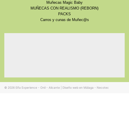
Muñecas Magic Baby
MUÑECAS CON REALISMO (REBORN)
PACKS
Carros y cunas de Muñec@s
© 2026
Elfa Experience - Onil - Alicante
|
Diseño web en Málaga - Necotec