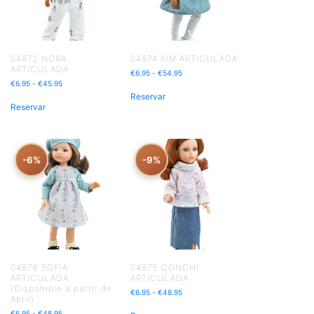
04872 NORA
04874 KIM ARTICULADA
ARTICULADA
€
6.95
-
€
54.95
€
6.95
-
€
45.95
Reservar
Reservar
-6%
-9%
04876 SOFIA
04875 CONCHI
ARTICULADA
ARTICULADA
(Disponible a partir de
€
6.95
-
€
48.95
Abril)
€
6.95
-
€
48.95