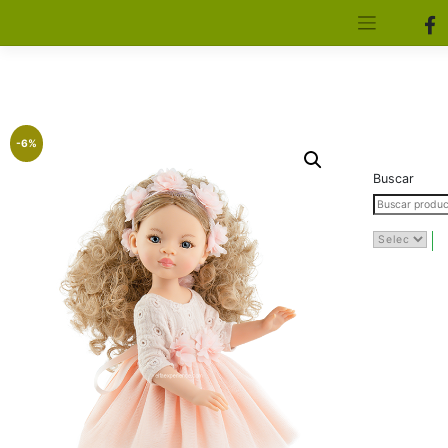
[aws_search_form]
Elfa Experience – Onil – Alicante
-6%
Buscar