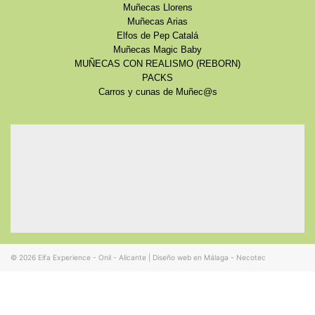
Muñecas Llorens
Muñecas Arias
Elfos de Pep Catalá
Muñecas Magic Baby
MUÑECAS CON REALISMO (REBORN)
PACKS
Carros y cunas de Muñec@s
© 2026
Elfa Experience - Onil - Alicante
|
Diseño web en Málaga - Necotec