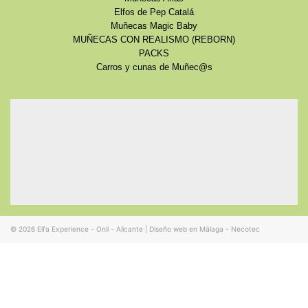
Elfos de Pep Catalá
Muñecas Magic Baby
MUÑECAS CON REALISMO (REBORN)
PACKS
Carros y cunas de Muñec@s
© 2026
Elfa Experience - Onil - Alicante
|
Diseño web en Málaga - Necotec