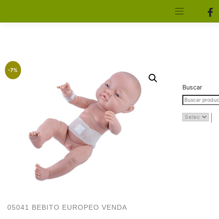
[aws_search_form]
Elfa Experience – Onil – Alicante
-7%
Buscar
05041 BEBITO EUROPEO VENDA