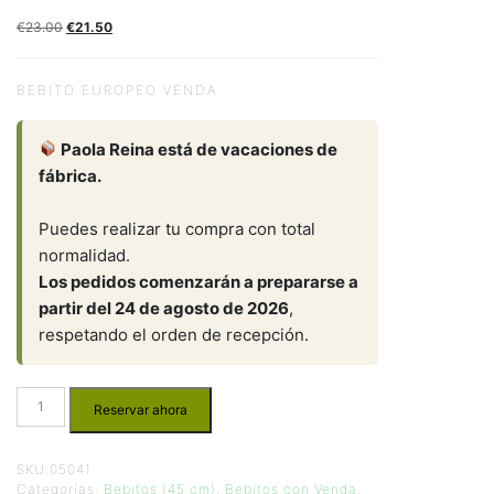
€
23.00
€
21.50
BEBITO EUROPEO VENDA
Paola Reina está de vacaciones de
fábrica.
Puedes realizar tu compra con total
normalidad.
Los pedidos comenzarán a prepararse a
partir del 24 de agosto de 2026
,
respetando el orden de recepción.
Reservar ahora
SKU:
05041
Categorías:
Bebitos (45 cm)
,
Bebitos con Venda
,