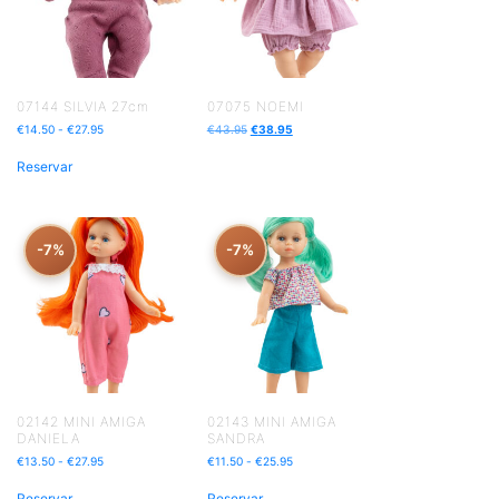
07144 SILVIA 27cm
07075 NOEMI
€
14.50
-
€
27.95
€
43.95
€
38.95
Reservar
-7%
-7%
02142 MINI AMIGA
02143 MINI AMIGA
DANIELA
SANDRA
€
13.50
-
€
27.95
€
11.50
-
€
25.95
Reservar
Reservar