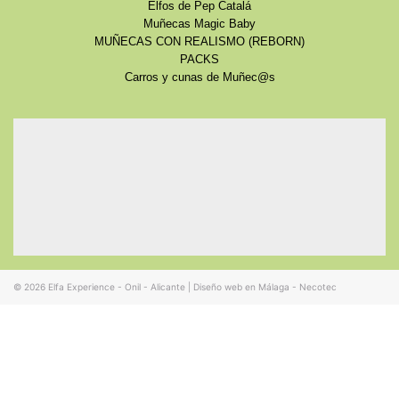
Elfos de Pep Catalá
Muñecas Magic Baby
MUÑECAS CON REALISMO (REBORN)
PACKS
Carros y cunas de Muñec@s
© 2026
Elfa Experience - Onil - Alicante
|
Diseño web en Málaga - Necotec