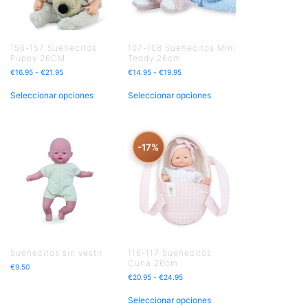
156-157 Sueñecitos
107-108 Sueñecitos Mini
Puppy 26CM
Teddy 26cm
€
16.95
-
€
21.95
€
14.95
-
€
19.95
Seleccionar opciones
Seleccionar opciones
-17%
Sueñecitos sin vestir
116-117 Sueñecitos
Cuna 26cm
€
9.50
€
20.95
-
€
24.95
Seleccionar opciones