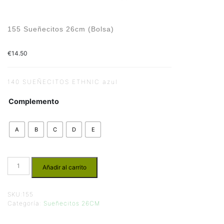
155 Sueñecitos 26cm (Bolsa)
€
14.50
140 SUEÑECITOS ETHNIC azul
Complemento
A
B
C
D
E
Añadir al carrito
SKU:
155
Categoría:
Sueñecitos 26CM