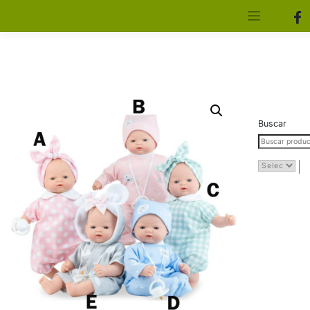
[aws_search_form]
Elfa Experience – Onil – Alicante
Buscar