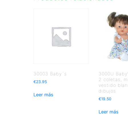
30003 Baby´s
3000U Baby’
2 coletas, m
€
23.95
vestido bla
dibujos
Leer más
€
19.50
Leer más