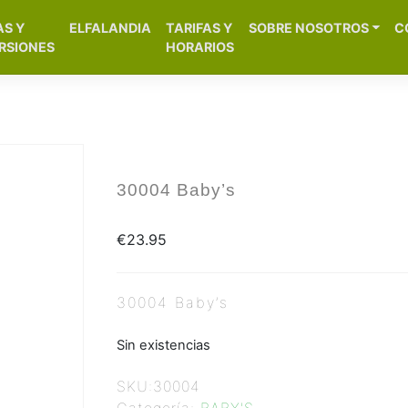
[aws_search_form]
AS Y
ELFALANDIA
TARIFAS Y
SOBRE NOSOTROS
C
– Alicante
RSIONES
HORARIOS
30004 Baby’s
€
23.95
30004 Baby’s
Sin existencias
SKU:
30004