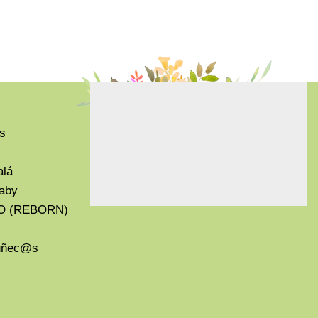
s
alá
aby
O (REBORN)
Muñec@s