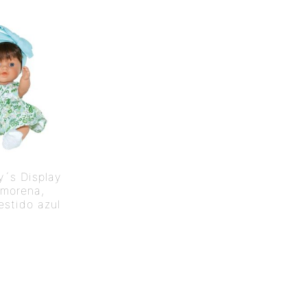
´s Display
 morena,
vestido azul