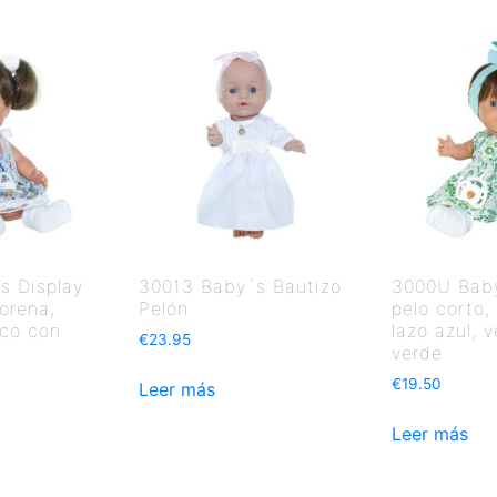
s Display
30013 Baby´s Bautizo
3000U Baby
orena,
Pelón
pelo corto,
nco con
lazo azul, 
€
23.95
verde
€
19.50
Leer más
Leer más