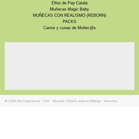
Elfos de Pep Catalá
Muñecas Magic Baby
MUÑECAS CON REALISMO (REBORN)
PACKS
Carros y cunas de Muñec@s
© 2026
Elfa Experience - Onil - Alicante
|
Diseño web en Málaga - Necotec