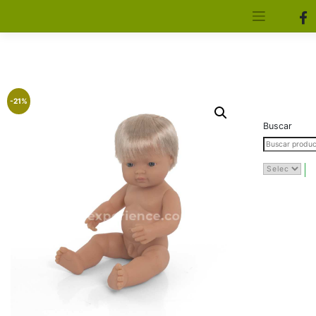
[aws_search_form]
Elfa Experience – Onil – Alicante
-21%
Buscar