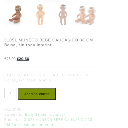
31051 MUÑECO BEBÉ CAUCÁSICO 38 CM
Bolsa, sin ropa interior
€
25.90
€
20.50
31051 MUÑECO BEBÉ CAUCÁSICO 38 CM
Bolsa, sin ropa interior
Añadir al carrito
SKU:
31051
Categoría:
Baby 38 cm (raciales)
Etiquetas:
31051 MUÑECO BEBÉ CAUCÁSICO 38
CM Bolsa
,
sin ropa interior