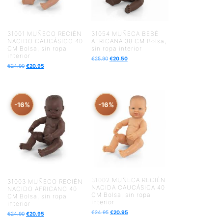
31001 MUÑECO RECIÉN
31054 MUÑECA BEBÉ
NACIDO CAUCÁSICO 40
AFRICANA 38 CM Bolsa,
CM Bolsa, sin ropa
sin ropa interior
interior
€
25.90
€
20.50
€
24.90
€
20.95
-16%
-16%
31002 MUÑECA RECIÉN
31003 MUÑECO RECIÉN
NACIDA CAUCÁSICA 40
NACIDO AFRICANO 40
CM Bolsa, sin ropa
CM Bolsa, sin ropa
interior
interior
€
24.95
€
20.95
€
24.90
€
20.95