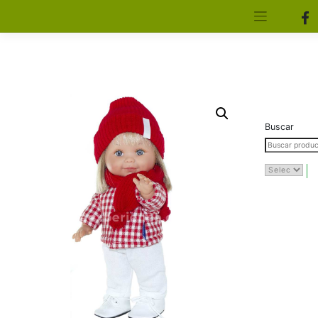
[aws_search_form]
Elfa Experience – Onil – Alicante
Buscar