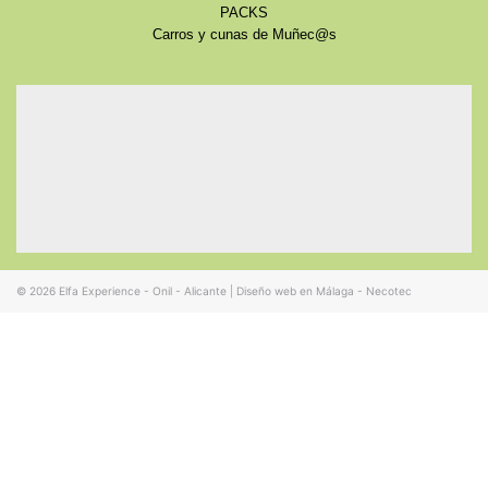
PACKS
Carros y cunas de Muñec@s
© 2026
Elfa Experience - Onil - Alicante
|
Diseño web en Málaga - Necotec