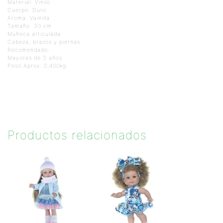
Material: Vinilo
Cuerpo: Duro
Aroma: Vainilla
Tamaño: 30 cm
Muñeca articulada:
Cabeza, brazos y piernas
Recomendado:
Mayores de 3 años
Peso Aprox: 0,400kg
Productos relacionados