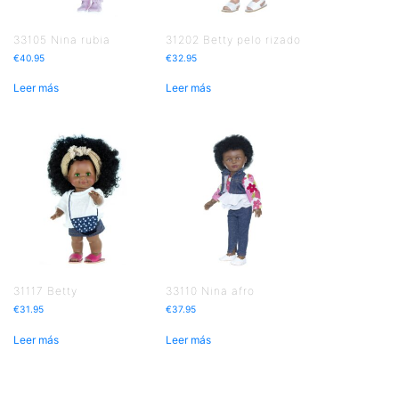
33105 Nina rubia
31202 Betty pelo rizado
€
40.95
€
32.95
Leer más
Leer más
31117 Betty
33110 Nina afro
€
31.95
€
37.95
Leer más
Leer más