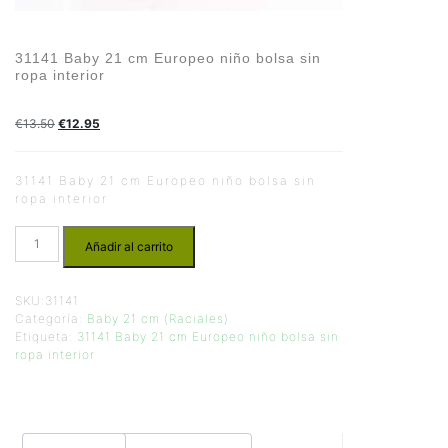
31141 Baby 21 cm Europeo niño bolsa sin
ropa interior
€
13.50
€
12.95
31141 Baby 21 cm Europeo niño bolsa sin
ropa interior
Añadir al carrito
SKU:
31141
Categoría:
Baby 21 cm (Raciales)
Etiqueta:
31141 Baby 21 cm Europeo niño bolsa sin
ropa interior