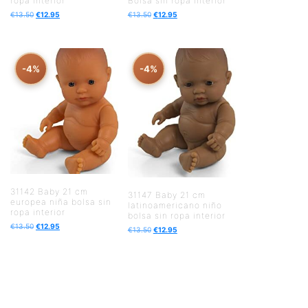
ropa interior
Bolsa sin ropa interior
€
13.50
€
12.95
€
13.50
€
12.95
-4%
-4%
31142 Baby 21 cm
31147 Baby 21 cm
europea niña bolsa sin
latinoamericano niño
ropa interior
bolsa sin ropa interior
€
13.50
€
12.95
€
13.50
€
12.95