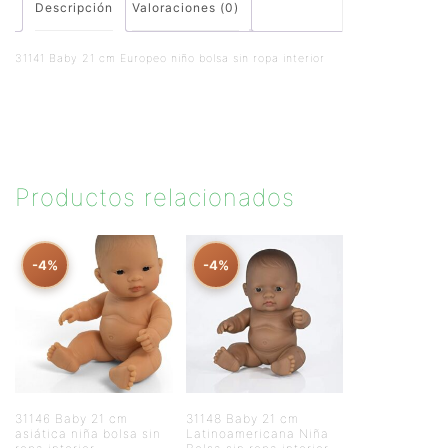
Descripción
Valoraciones (0)
31141 Baby 21 cm Europeo niño bolsa sin ropa interior
Productos relacionados
-4%
-4%
31146 Baby 21 cm
31148 Baby 21 cm
asiática niña bolsa sin
Latinoamericana Niña