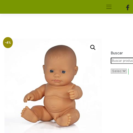
[aws_search_form]
Elfa Experience – Onil – Alicante
-4%
Buscar