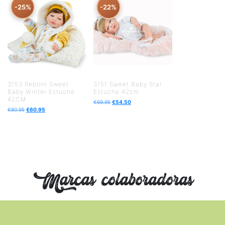
-25%
-22%
3153 Reborn Sweet
3151 Sweet Baby Star
Baby Winter Estuche
Estuche 42cm
42CM
€
69.95
€
54.50
€
80.95
€
60.95
Marcas colaboradoras