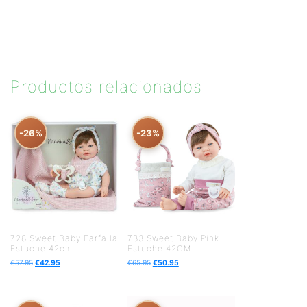
Productos relacionados
-26%
-23%
728 Sweet Baby Farfalla
733 Sweet Baby Pink
Estuche 42cm
Estuche 42CM
€
57.95
€
42.95
€
65.95
€
50.95