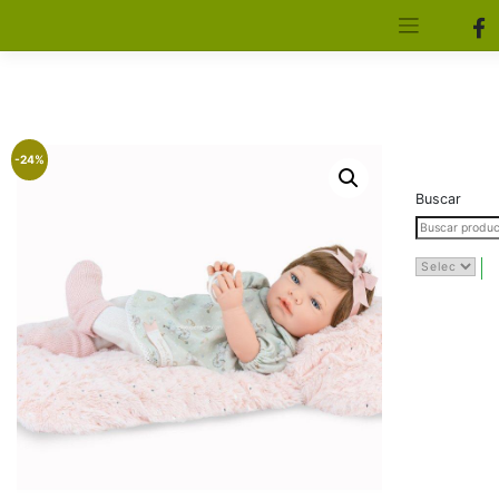
[aws_search_form]
Elfa Experience – Onil – Alicante
-24%
Buscar