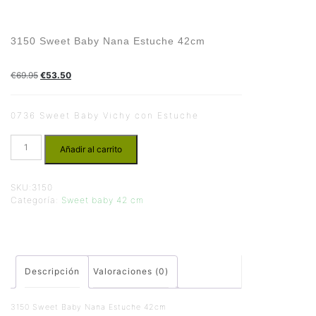
3150 Sweet Baby Nana Estuche 42cm
€
69.95
€
53.50
0736 Sweet Baby Vichy con Estuche
Añadir al carrito
SKU:
3150
Categoría:
Sweet baby 42 cm
Descripción
Valoraciones (0)
3150 Sweet Baby Nana Estuche 42cm