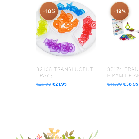
-18%
-19%
32168 TRANSLUCENT
32174 TRA
TRAYS
PIRAMIDE A
€
26.90
€
21.95
€
45.90
€
36.95