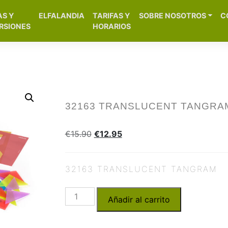
[aws_search_form]
AS Y
ELFALANDIA
TARIFAS Y
SOBRE NOSOTROS
C
– Alicante
RSIONES
HORARIOS
32163 TRANSLUCENT TANGRA
€
15.90
€
12.95
32163 TRANSLUCENT TANGRAM
Añadir al carrito