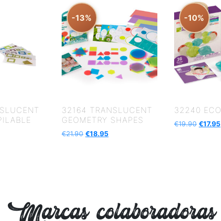
-13%
-10%
NSLUCENT
32164 TRANSLUCENT
32240 ECO
PILABLE
GEOMETRY SHAPES
€
19.90
€
17.95
€
21.90
€
18.95
Marcas colaboradoras