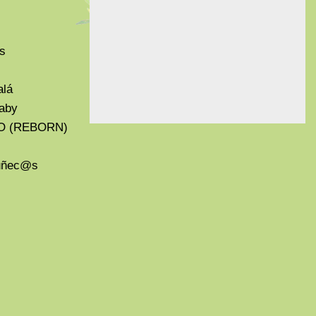
s
alá
aby
O (REBORN)
Muñec@s