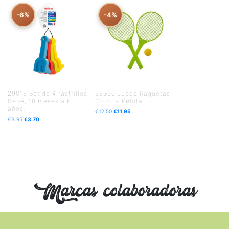
-6%
-4%
29016 Set de 4 rastrillos
26309 Juego Raquetas
Bebé, 18 meses a 6
Color + Pelota
años.
€
12.50
€
11.95
€
3.95
€
3.70
Marcas colaboradoras