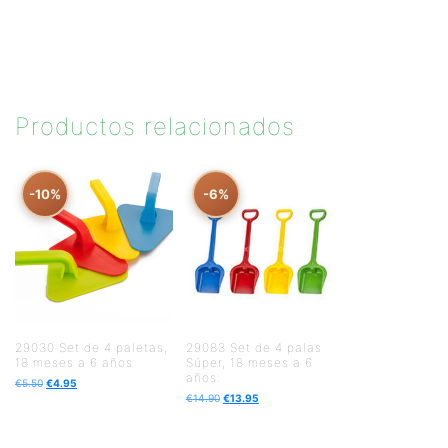
Productos relacionados
-10%
-6%
29030 Set de 4 paletas,
29083 Set de 4 palas
18 meses a 6 años.
Súper, 18 meses a 6
años.
€
5.50
€
4.95
€
14.90
€
13.95