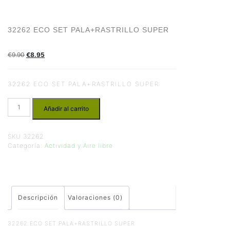
32262 ECO SET PALA+RASTRILLO SUPER
€
9.90
€
8.95
32262 ECO SET PALA+RASTRILLO SUPER
Añadir al carrito
SKU:
32262
Categoría:
Actividad y Aire libre
Descripción
Valoraciones (0)
32262 ECO SET PALA+RASTRILLO SUPER