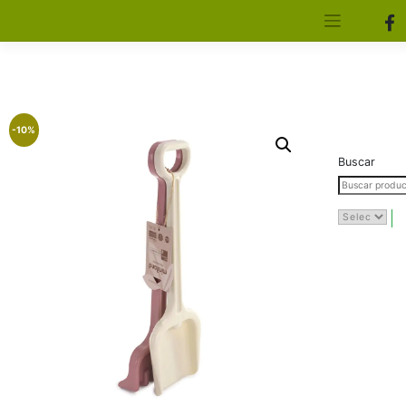
[aws_search_form]
Elfa Experience – Onil – Alicante
-10%
Buscar