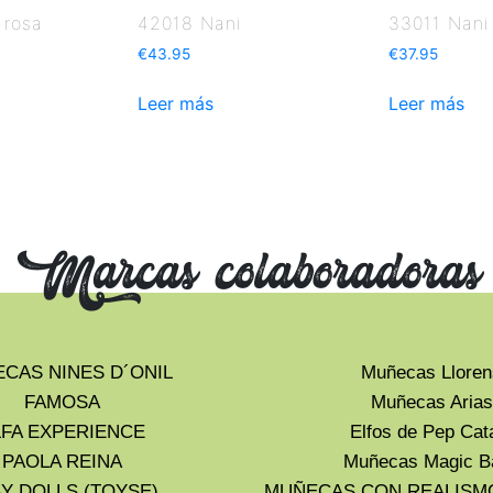
 rosa
42018 Nani
33011 Nani 
€
43.95
€
37.95
Leer más
Leer más
Marcas colaboradoras
CAS NINES D´ONIL
Muñecas Lloren
FAMOSA
Muñecas Arias
LFA EXPERIENCE
Elfos de Pep Cat
PAOLA REINA
Muñecas Magic B
Y DOLLS (TOYSE)
MUÑECAS CON REALISM