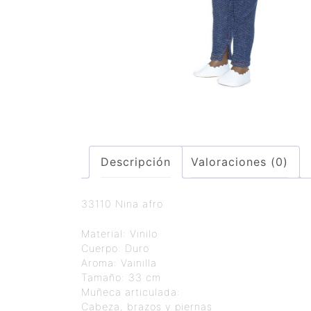
Descripción
Valoraciones (0)
33110 Nina afro
Material: Vinilo
Cuerpo: Duro
Aroma: Vainilla
Tamaño: 33 cm
Muñeca articulada:
Cabeza, brazos y piernas