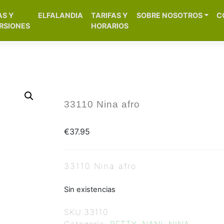
[aws_search_form]
AS Y
ELFALANDIA
TARIFAS Y
SOBRE NOSOTROS
C
– Alicante
RSIONES
HORARIOS
33110 Nina afro
€
37.95
33110 Nina afro
Sin existencias
SKU:
33110