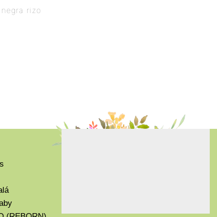
negra rizo
s
alá
aby
O (REBORN)