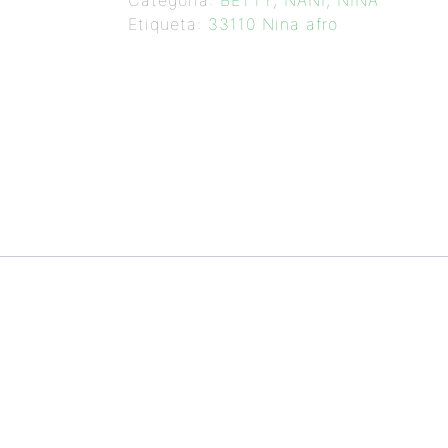
Categoría:
BETTY, NANI, NINA
Etiqueta:
33110 Nina afro