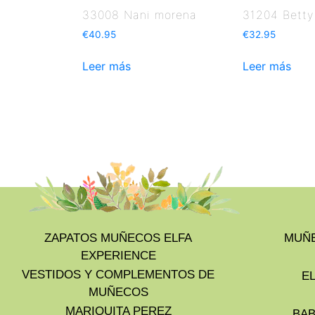
33008 Nani morena
31204 Betty
€
40.95
€
32.95
Leer más
Leer más
ZAPATOS MUÑECOS ELFA
MUÑE
EXPERIENCE
VESTIDOS Y COMPLEMENTOS DE
E
MUÑECOS
MARIQUITA PEREZ
BAB