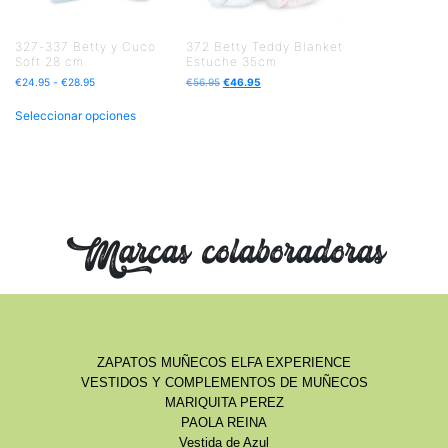
327-337 Betty y Cuco
372 Betty Teddy Blanket
Soft 28 cm
Estuche 35cm
€
24.95
-
€
28.95
€
56.95
€
46.95
Seleccionar opciones
Marcas colaboradoras
ZAPATOS MUÑECOS ELFA EXPERIENCE
VESTIDOS Y COMPLEMENTOS DE MUÑECOS
MARIQUITA PEREZ
PAOLA REINA
Vestida de Azul