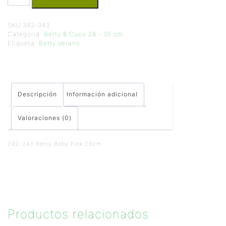
SKU:
342-343
Categoría:
Betty & Cuco 28 - 35 cm
Etiqueta:
Betty Verano
Descripción
Información adicional
Valoraciones (0)
342-343 Betty Baby Pink 28cm
Productos relacionados