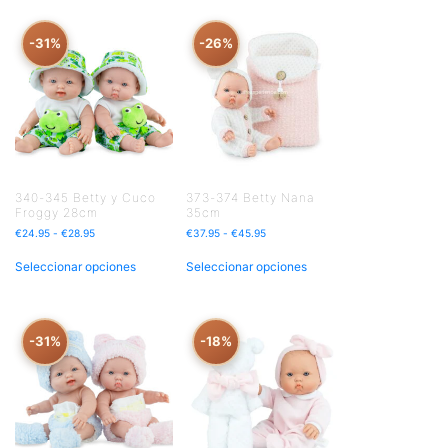
-31%
-26%
340-345 Betty y Cuco
373-374 Betty Nana
Froggy 28cm
35cm
€
24.95
-
€
28.95
€
37.95
-
€
45.95
Seleccionar opciones
Seleccionar opciones
-31%
-18%