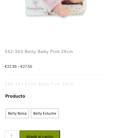
342-343 Betty Baby Pink 28cm
€
22.95
-
€
27.50
342-343 Betty Baby Pink 28cm
Producto
Betty Bolsa
Betty Estuche
Añadir al carrito