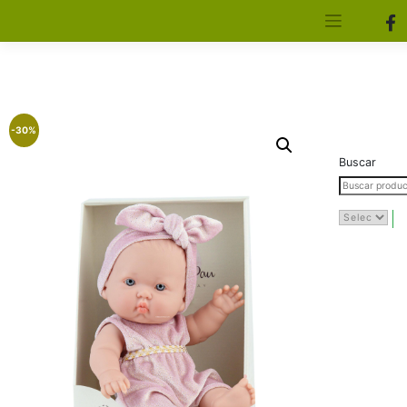
[aws_search_form]
Elfa Experience – Onil – Alicante
-30%
Buscar