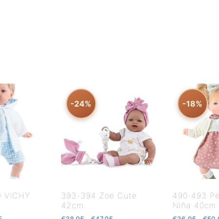
-24%
-18%
O VICHY
393-394 Zoe Cute
490-493 Pe
42cm
Niña 40cm
5
€
38.95
-
€
47.95
€
36.95
-
€
50.