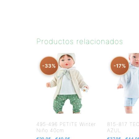
Productos relacionados
-33%
-17%
495-496 PETITE Winter
815-817 TE
Niño 40cm
AZUL
€
29.95
-
€
49.95
€
37.95
-
€
44.9