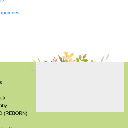
 opciones
s
alá
aby
O (REBORN)