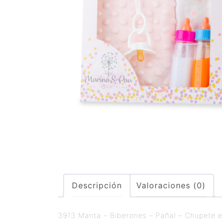
Descripción
Valoraciones (0)
3913 Manta – Biberones – Pañal – Chupete 