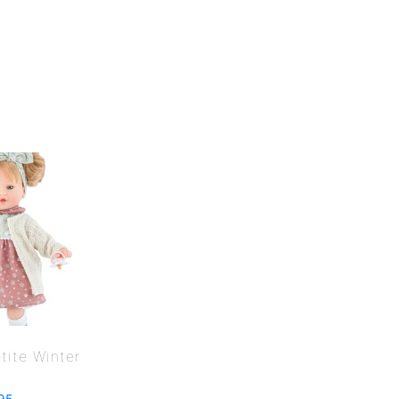
tite Winter
95