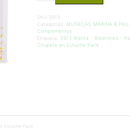
SKU:
3913
Categorías:
MUÑECAS MARINA & PAU
Complementos
Etiqueta:
3913 Manta - Biberones - Pa
Chupete en Estuche Pack
en Estuche Pack