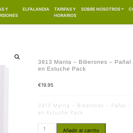
[aws_search_form]
AS Y
ELFALANDIA
TARIFAS Y
SOBRE NOSOTROS
C
– Alicante
RSIONES
HORARIOS
3913 Manta – Biberones – Pañal
en Estuche Pack
€
19.95
3913 Manta – Biberones – Pañal –
en Estuche Pack
Añadir al carrito