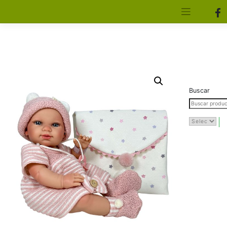
[aws_search_form]
Elfa Experience – Onil – Alicante
Buscar