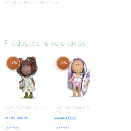
0245 BEBE REBOR CHICA 47cm
Productos relacionados
-7%
-3%
3445-3545 MIA ALOHA
3453 MIA SUMMER
30cm
COLORS 30cm
€
49.95
-
€
68.95
€
39.95
€
38.95
Leer más
Leer más