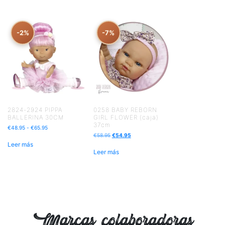
-2%
-7%
2824-2924 PIPPA
0258 BABY REBORN
BALLERINA 30CM
GIRL FLOWER (caja)
37cm
€
48.95
-
€
65.95
€
58.95
€
54.95
Leer más
Leer más
Marcas colaboradoras