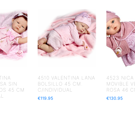
TINA
4510 VALENTINA LANA
4523 NICA
SA SIN
BOLSILLO 45 CM.
MOVIBLE V
OS 45 CM
C/INDIVIDUAL
ROSA 46 C
AL
€
119.95
€
130.95