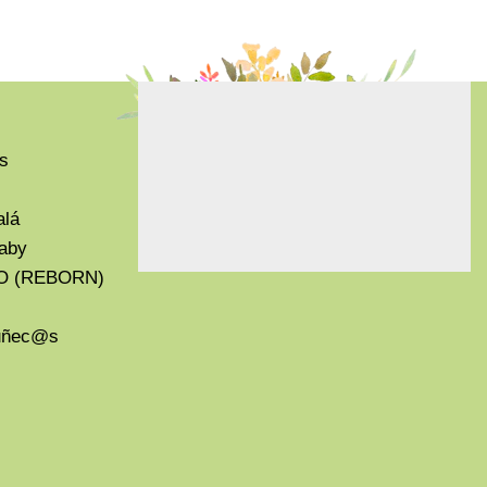
s
alá
aby
O (REBORN)
Muñec@s