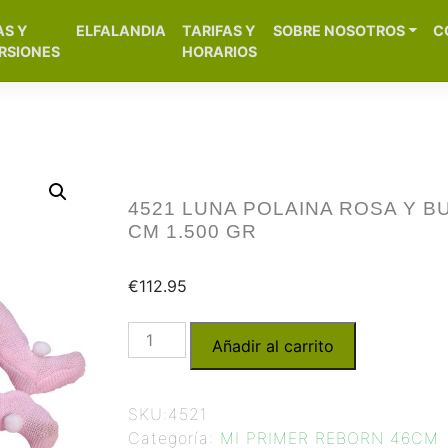
[aws_search_form]
AS Y
ELFALANDIA
TARIFAS Y
SOBRE NOSOTROS
C
– Alicante
RSIONES
HORARIOS
4521 LUNA POLAINA ROSA Y B
CM 1.500 GR
€
112.95
Añadir al carrito
SKU:
4521
Categoría:
MI PRIMER REBORN 46CM