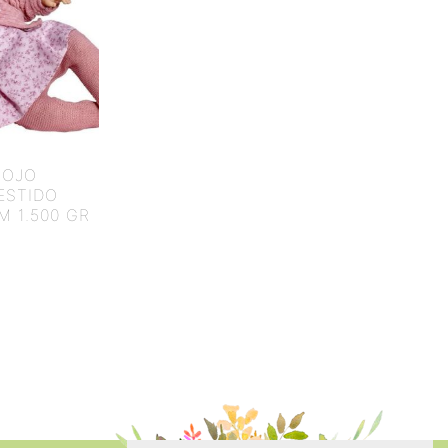
 OJO
ESTIDO
M 1.500 GR