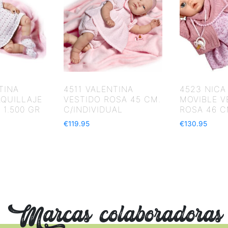
TINA
4511 VALENTINA
4523 NICA
AQUILLAJE
VESTIDO ROSA 45 CM.
MOVIBLE V
 1.500 GR
C/INDIVIDUAL
ROSA 46 C
€
119.95
€
130.95
Marcas colaboradoras