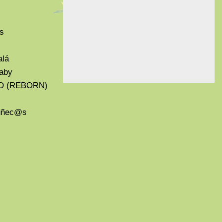
s
alá
aby
O (REBORN)
Muñec@s